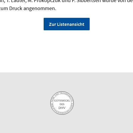
n, T. Lauter, M. Prokopczuk und P. Sibbertsen wurde von der
e zum Druck angenommen.
Zur Listenansicht