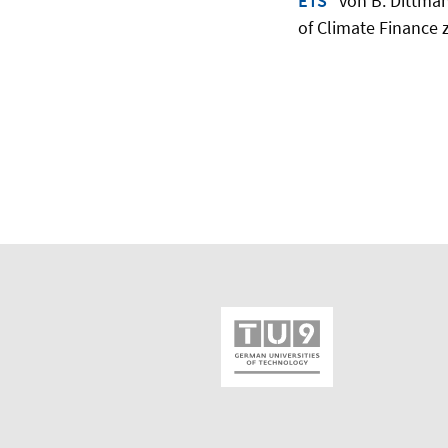
ETS
" von B. Dittman
of Climate Financ